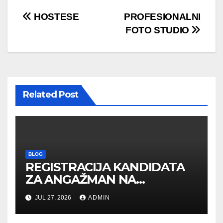
Post
HOSTESE
PROFESIONALNI
FOTO STUDIO
navigation
Related Post
BLOG
REGISTRACIJA KANDIDATA
ZA ANGAŽMAN NA
INOSTRANIM PAVILJONIMA
JUL 27, 2026
ADMIN