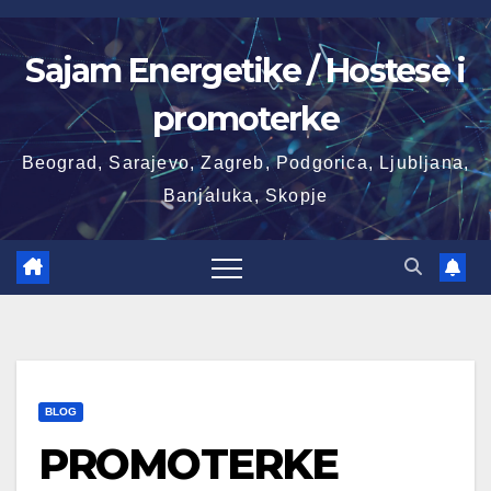
Skip
to
Sajam Energetike / Hostese i
content
promoterke
Beograd, Sarajevo, Zagreb, Podgorica, Ljubljana,
Banjaluka, Skopje
BLOG
PROMOTERKE