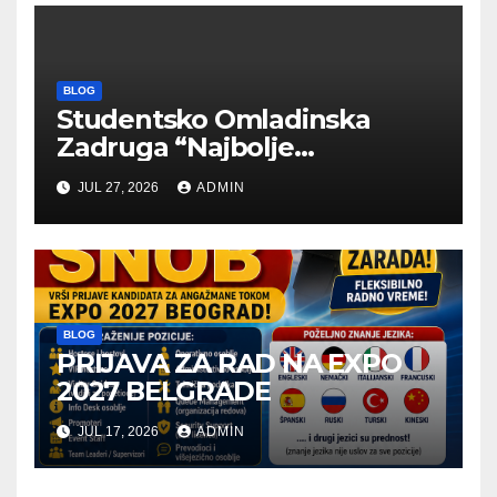
BLOG
Studentsko Omladinska
Zadruga “Najbolje
Kompanije“
JUL 27, 2026
ADMIN
BLOG
PRIJAVA ZA RAD NA EXPO
2027 BELGRADE
JUL 17, 2026
ADMIN